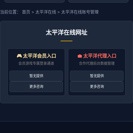
当前位置：
首页 >
太平洋在线
> 太平洋在线账号管理
太平洋在线网址
🎮 太平洋会员入口
💼 太平洋代理入口
会员游戏专属登录通道
合作代理后台数据管理
暂无提供
暂无提供
更多咨询
更多咨询