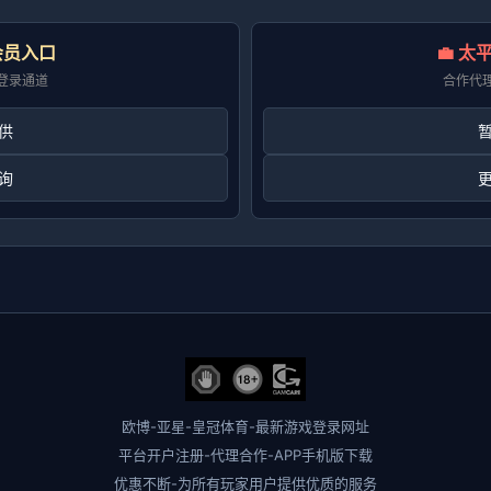
会员入口
💼 
登录通道
合作代
供
询
欧博-亚星-皇冠体育-最新游戏登录网址
平台开户注册-代理合作-APP手机版下载
优惠不断-为所有玩家用户提供优质的服务