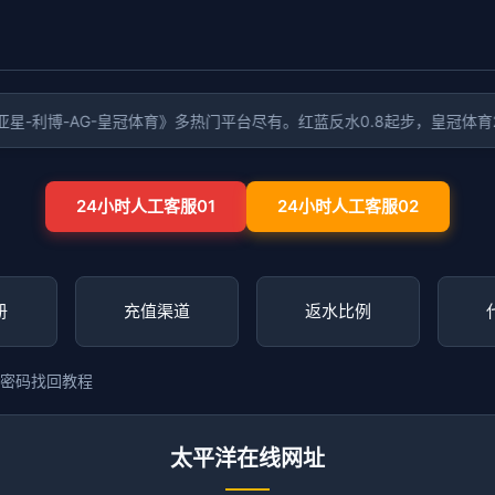
-利博-AG-皇冠体育》多热门平台尽有。红蓝反水0.8起步，皇冠体育2
24小时人工客服01
24小时人工客服02
册
充值渠道
返水比例
线密码找回教程
太平洋在线网址