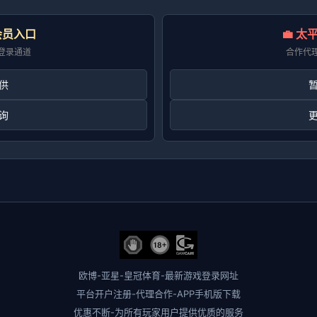
会员入口
💼 
登录通道
合作代
供
询
欧博-亚星-皇冠体育-最新游戏登录网址
平台开户注册-代理合作-APP手机版下载
优惠不断-为所有玩家用户提供优质的服务