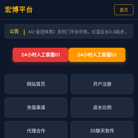
宏博平台
首页
公告
-亚星-利博-AG-皇冠体育》多热门平台尽有。红蓝反水0.8起步，皇冠
|
24小时人工客服01
24小时人工客服02
网站首页
开户注册
充值渠道
返水比例
代理合作
55聊天软件