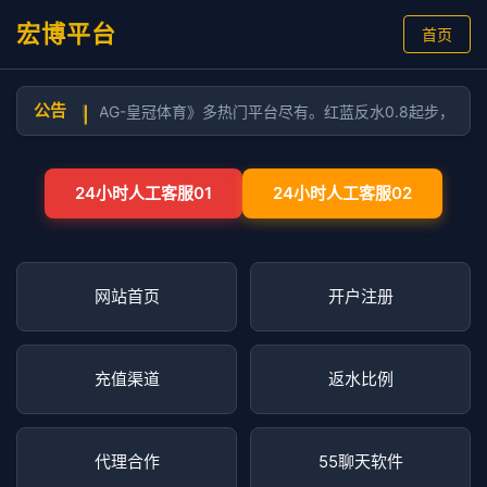
宏博平台
首页
公告
-亚星-利博-AG-皇冠体育》多热门平台尽有。红蓝反水0.8起步，皇冠
|
24小时人工客服01
24小时人工客服02
网站首页
开户注册
充值渠道
返水比例
代理合作
55聊天软件