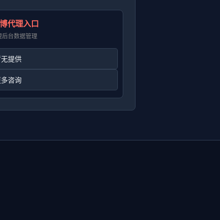
e世博代理入口
理后台数据管理
暂无提供
更多咨询