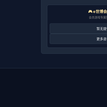
🎮 e世博
会员游戏专属
暂无提
更多咨