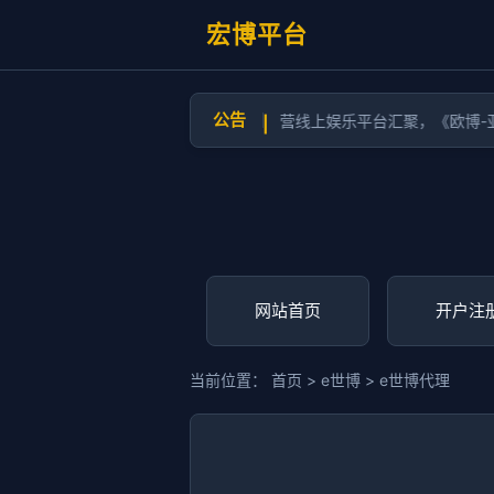
宏博平台
公告
最新通知：官方直营线上娱乐平台汇聚，《欧博-亚星-
|
网站首页
开户注
当前位置：
首页 >
e世博
> e世博代理