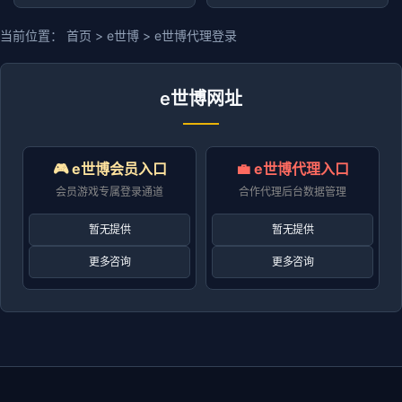
当前位置：
首页 >
e世博
> e世博代理登录
e世博网址
🎮 e世博会员入口
💼 e世博代理入口
会员游戏专属登录通道
合作代理后台数据管理
暂无提供
暂无提供
更多咨询
更多咨询