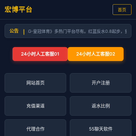
宏博平台
首页
公告
亚星-利博-AG-皇冠体育》多热门平台尽有。红蓝反水0.8起步，皇冠体
|
24小时人工客服01
24小时人工客服02
网站首页
开户注册
充值渠道
返水比例
代理合作
55聊天软件