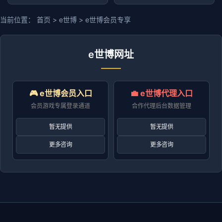
当前位置：
首页 >
e世博
> e世博会员专享
e世博网址
🎮 e世博会员入口
💼 e世博代理入口
会员游戏专属登录通道
合作代理后台数据管理
暂无提供
暂无提供
更多咨询
更多咨询