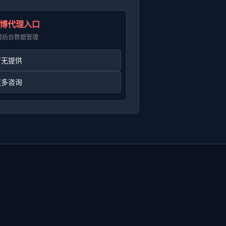
e世博代理入口
理后台数据管理
暂无提供
更多咨询