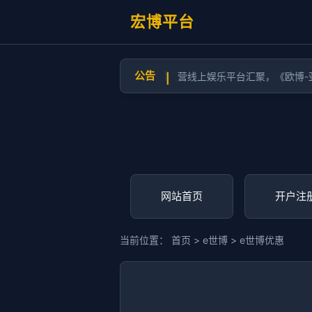
宏博平台
公告
最新通知：官方直营线上娱乐平台汇聚，《欧博-亚星
|
网站首页
开户注
当前位置：
首页 >
e世博
> e世博优惠