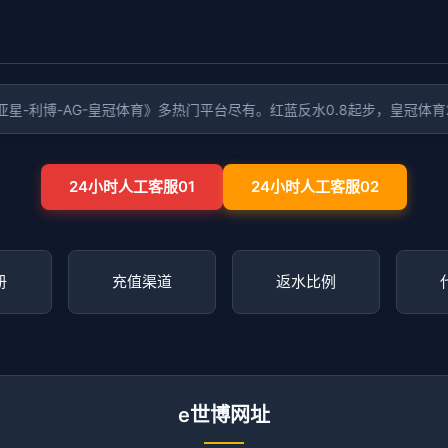
-利博-AG-皇冠体育》多热门平台尽有。红蓝反水0.8起步，皇冠体育2
24小时人工客服01
24小时人工客服02
册
充值渠道
返水比例
e世博网址