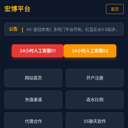
宏博平台
首页
公告
-亚星-利博-AG-皇冠体育》多热门平台尽有。红蓝反水0.8起步，皇冠
|
24小时人工客服01
24小时人工客服02
网站首页
开户注册
充值渠道
返水比例
代理合作
55聊天软件