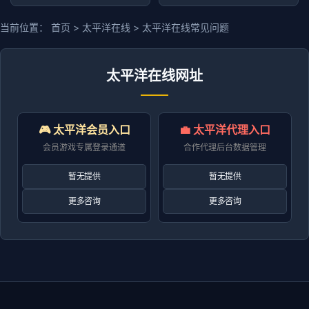
当前位置：
首页 >
太平洋在线
> 太平洋在线常见问题
太平洋在线网址
🎮 太平洋会员入口
💼 太平洋代理入口
会员游戏专属登录通道
合作代理后台数据管理
暂无提供
暂无提供
更多咨询
更多咨询