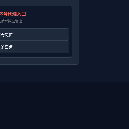
冠体育代理入口
理后台数据管理
暂无提供
更多咨询