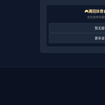
🎮满冠体育
会员游戏专属
暂无提
更多咨