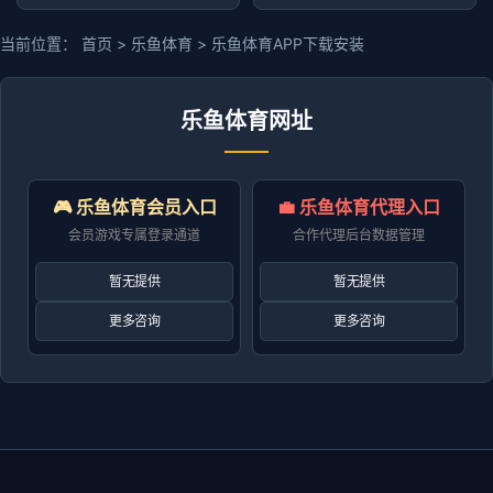
当前位置：
首页 >
乐鱼体育
> 乐鱼体育APP下载安装
乐鱼体育网址
🎮 乐鱼体育会员入口
💼 乐鱼体育代理入口
会员游戏专属登录通道
合作代理后台数据管理
暂无提供
暂无提供
更多咨询
更多咨询