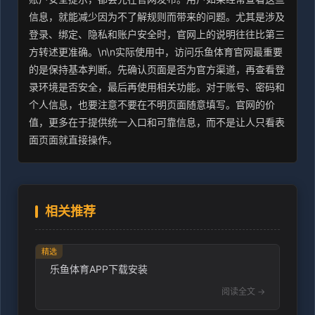
信息，就能减少因为不了解规则而带来的问题。尤其是涉及
登录、绑定、隐私和账户安全时，官网上的说明往往比第三
方转述更准确。\n\n实际使用中，访问乐鱼体育官网最重要
的是保持基本判断。先确认页面是否为官方渠道，再查看登
录环境是否安全，最后再使用相关功能。对于账号、密码和
个人信息，也要注意不要在不明页面随意填写。官网的价
值，更多在于提供统一入口和可靠信息，而不是让人只看表
面页面就直接操作。
相关推荐
精选
乐鱼体育APP下载安装
阅读全文 →