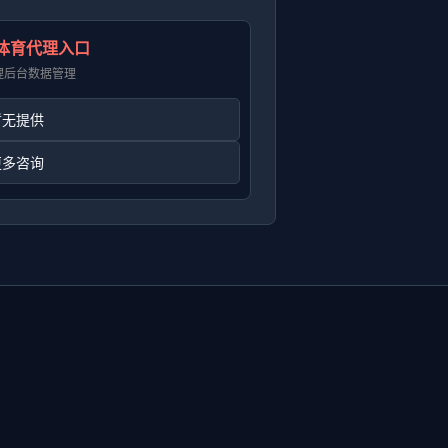
鱼体育代理入口
理后台数据管理
暂无提供
更多咨询