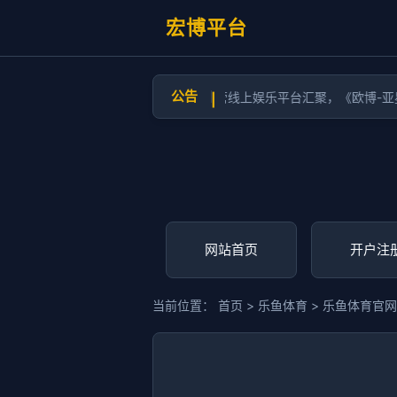
宏博平台
公告
最新通知：官方直营线上娱乐平台汇聚，《欧博-亚星-
|
网站首页
开户注
当前位置：
首页 >
乐鱼体育
> 乐鱼体育官