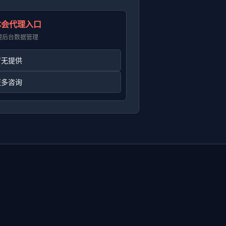
华体会代理入口
理后台数据管理
暂无提供
更多咨询