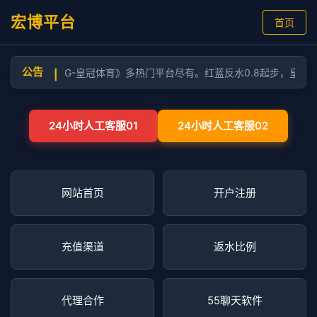
宏博平台
首页
公告
亚星-利博-AG-皇冠体育》多热门平台尽有。红蓝反水0.8起步，皇冠体
|
24小时人工客服01
24小时人工客服02
网站首页
开户注册
充值渠道
返水比例
代理合作
55聊天软件