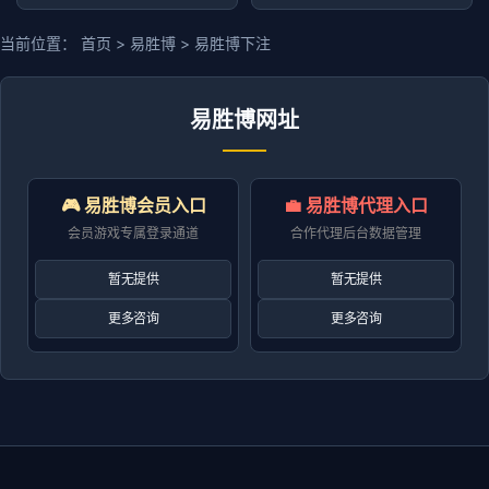
当前位置：
首页 >
易胜博
> 易胜博下注
易胜博网址
🎮 易胜博会员入口
💼 易胜博代理入口
会员游戏专属登录通道
合作代理后台数据管理
暂无提供
暂无提供
更多咨询
更多咨询