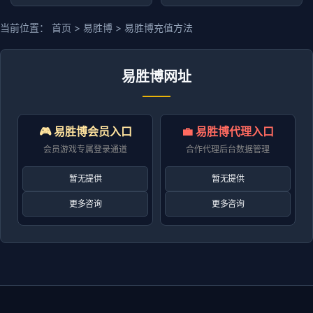
当前位置：
首页 >
易胜博
> 易胜博充值方法
易胜博网址
🎮 易胜博会员入口
💼 易胜博代理入口
会员游戏专属登录通道
合作代理后台数据管理
暂无提供
暂无提供
更多咨询
更多咨询