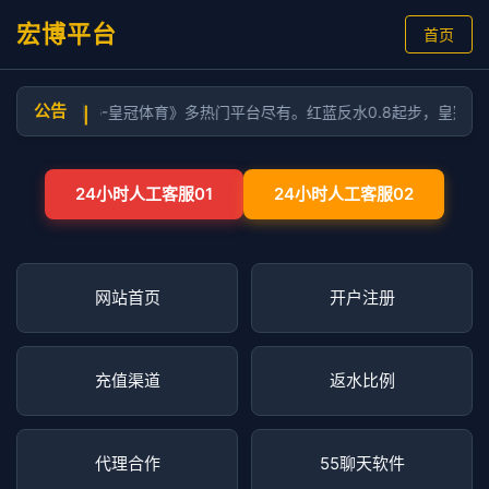
宏博平台
首页
公告
星-利博-AG-皇冠体育》多热门平台尽有。红蓝反水0.8起步，皇冠体育
|
24小时人工客服01
24小时人工客服02
网站首页
开户注册
充值渠道
返水比例
代理合作
55聊天软件