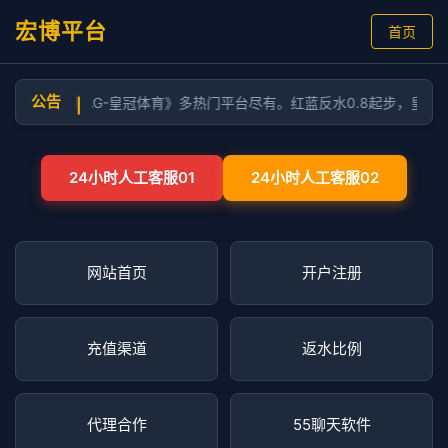
宏博平台
首页
公告
亚星-利博-AG-皇冠体育》多热门平台尽有。红蓝反水0.8起步，皇冠体
|
24小时人工客服01
24小时人工客服02
网站首页
开户注册
充值渠道
返水比例
代理合作
55聊天软件