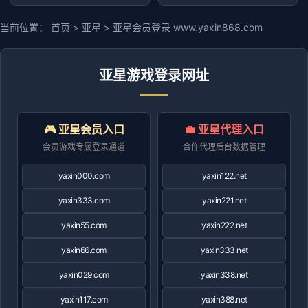
当前位置：
首页 >
亚星
> 亚星会员登录 www.yaxin868.com
亚星游戏登录网址
🎮 亚星会员入口
💼 亚星代理入口
会员游戏专属登录通道
合作代理后台数据管理
yaxin000.com
yaxin122.net
yaxin333.com
yaxin221.net
yaxin55.com
yaxin222.net
yaxin66.com
yaxin333.net
yaxin029.com
yaxin338.net
yaxin117.com
yaxin388.net