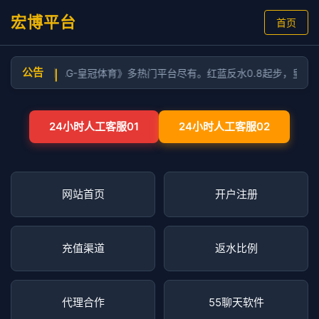
宏博平台
首页
公告
亚星-欧博-AG-皇冠体育》多热门平台尽有。红蓝反水0.8起步，皇冠体
|
24小时人工客服01
24小时人工客服02
网站首页
开户注册
充值渠道
返水比例
代理合作
55聊天软件