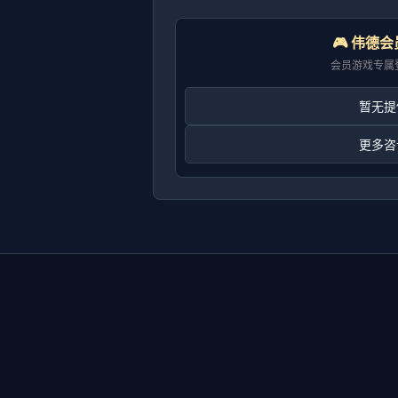
🎮 伟德
会员游戏专属
暂无提
更多咨