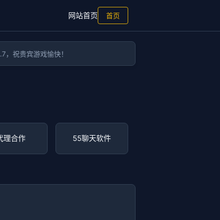
网站首页
首页
7，祝贵宾游戏愉快！
代理合作
55聊天软件