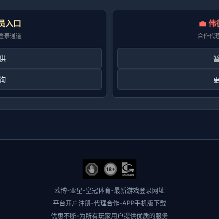
会员入口
💼 
登录通道
合作代
供
询
欧博-亚星-皇冠体育-最新游戏登录网址
平台开户注册-代理合作-APP手机版下载
优惠不断-为所有玩家用户提供优质的服务