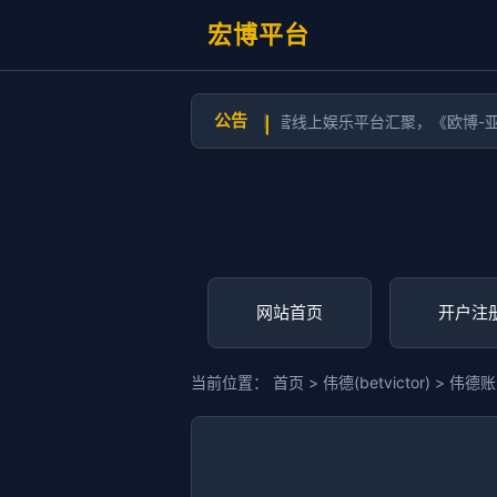
宏博平台
公告
最新通知：官方直营线上娱乐平台汇聚，《欧博-亚星-
|
网站首页
开户注
当前位置：
首页 >
伟德(betvictor)
> 伟德