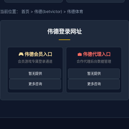
当前位置：
首页 >
伟德(betvictor)
> 伟德体育
伟德登录网址
🎮 伟德会员入口
💼 伟德代理入口
会员游戏专属登录通道
合作代理后台数据管理
暂无提供
暂无提供
更多咨询
更多咨询