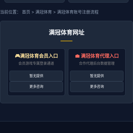
当前位置：
首页 >
满冠体育
> 满冠体育账号注册流程
满冠体育网址
🎮满冠体育会员入口
💼 满冠体育代理入口
会员游戏专属登录通道
合作代理后台数据管理
暂无提供
暂无提供
更多咨询
更多咨询