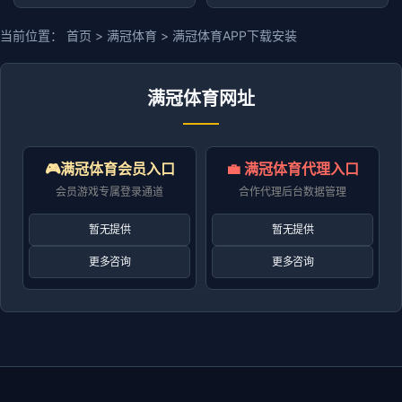
当前位置：
首页 >
满冠体育
> 满冠体育APP下载安装
满冠体育网址
🎮满冠体育会员入口
💼 满冠体育代理入口
会员游戏专属登录通道
合作代理后台数据管理
暂无提供
暂无提供
更多咨询
更多咨询