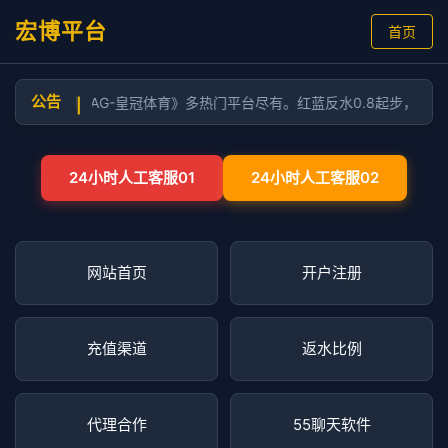
宏博平台
首页
公告
亚星-利博-AG-皇冠体育》多热门平台尽有。红蓝反水0.8起步，皇冠
|
24小时人工客服01
24小时人工客服02
网站首页
开户注册
充值渠道
返水比例
代理合作
55聊天软件