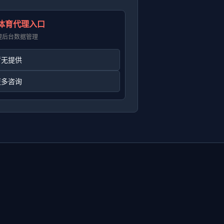
发体育代理入口
理后台数据管理
暂无提供
更多咨询