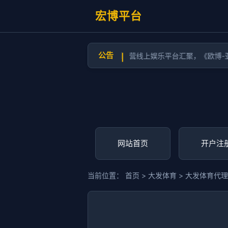
宏博平台
公告
最新通知：官方直营线上娱乐平台汇聚，《欧博-亚星-
|
网站首页
开户注
当前位置：
首页 >
大发体育
> 大发体育代理