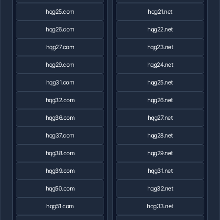
hqg25.com
hqg21.net
hqg26.com
hqg22.net
hqg27.com
hqg23.net
hqg29.com
hqg24.net
hqg31.com
hqg25.net
hqg32.com
hqg26.net
hqg36.com
hqg27.net
hqg37.com
hqg28.net
hqg38.com
hqg29.net
hqg39.com
hqg31.net
hqg50.com
hqg32.net
hqg51.com
hqg33.net