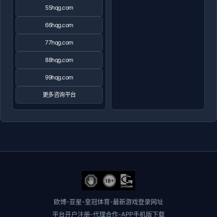
55hqg.com
66hqg.com
77hqg.com
88hqg.com
99hqg.com
更多咨询平台
欧博-亚星-皇冠体育-最新游戏登录网址
平台开户注册-代理合作-APP手机版下载